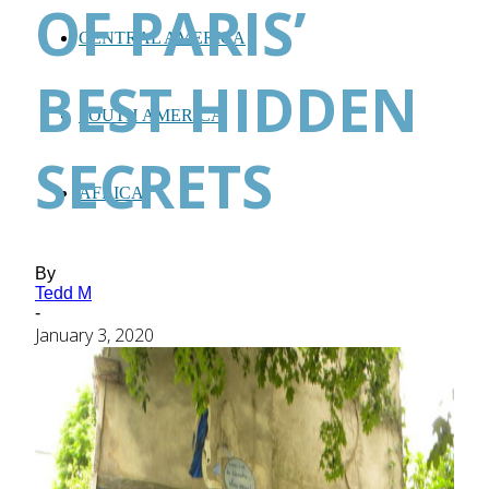
OF PARIS’
CENTRAL AMERICA
BEST HIDDEN
SOUTH AMERICA
SECRETS
AFRICA
By
Tedd M
-
January 3, 2020