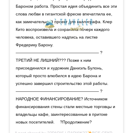
Бароном работа. Простая идея объединить все эти
слова любви в гигантской фреске впечатлила ее,
как замечательный проект для каллиграфа. Клер
Кито воспроизвела и сохранила почерк каждого
человека, оставившего надпись на листке
Фредерику Барону.
———————————————————— ?
ТРЕТИЙ НЕ ЛИШНИЙ??‍? Позже к ним
присоединился и художник Даниэль Булонь,
который просто влюбился в идею Барона и
успешно завершил строительство этой работы.
———————————————————— ?
НАРОДНОЕ ФИНАНСИРОВАНИЕ? Источником
финансирования стены стали местные торговцы и
владельцы кафе, заинтересованные в притоке
новых посетителей. ⠀ ?Продолжение?
A post shared by
??PARIS | ПАРИЖ??
ВСЕ СЕКРЕТЫ
(@1