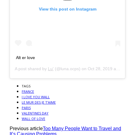
View this post on Instagram
Alt er love
A post shared by
Lu'
(@luna.ocps) on
Oct 28, 2019 at 12:45pm PDT
TAGS
FRANCE
I LOVE YOU WALL
LE MUR DES JE T’AIME
PARIS
VALENTINES DAY
WALL OF LOVE
Previous article
Too Many People Want to Travel and
It’s Causing Problems