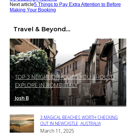
Next article
5 Things to Pay Extra Attention to Before
Making Your Booking
Travel & Beyond...
TOP 3 NEIGHBORHOODS YOU SHOULD
Section
EXPLORE IN ROME, ITALY
Heading
Josh B
March 12, 2025
-
3 MAGICAL BEACHES WORTH CHECKING
Section
OUT IN NEWCASTLE, AUSTRALIA
March 11, 2025
Heading