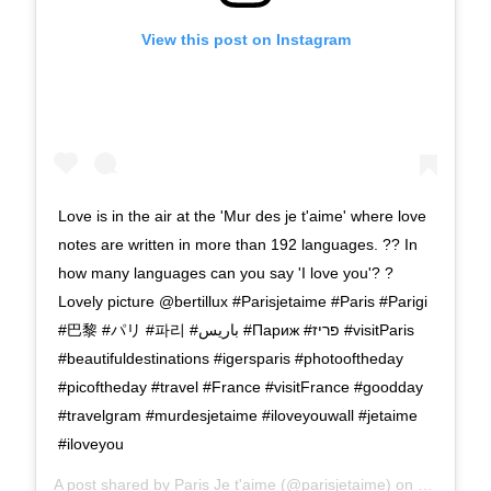
View this post on Instagram
Love is in the air at the 'Mur des je t'aime' where love
notes are written in more than 192 languages. ?? In
how many languages can you say 'I love you'? ?
Lovely picture @bertillux #Parisjetaime #Paris #Parigi
#巴黎 #パリ #파리 #باريس #Париж #פריז #visitParis
#beautifuldestinations #igersparis #photooftheday
#picoftheday #travel #France #visitFrance #goodday
#travelgram #murdesjetaime #iloveyouwall #jetaime
#iloveyou
A post shared by
Paris Je t'aime
(@parisjetaime) on
Feb 1, 20